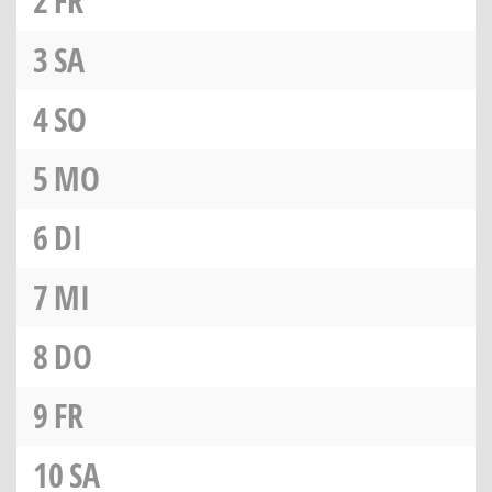
2
FR
3
SA
4
SO
5
MO
6
DI
7
MI
8
DO
9
FR
10
SA