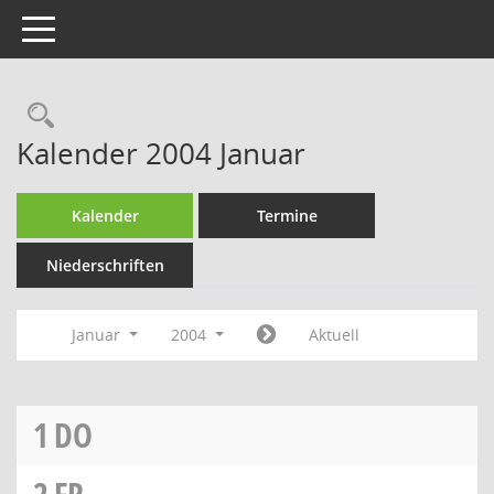
Toggle navigation
Rechercheauswahl
Kalender 2004 Januar
Kalender
Termine
Niederschriften
Januar
2004
Aktuell
1
DO