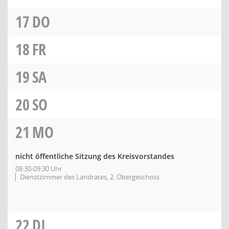
17
DO
18
FR
19
SA
20
SO
21
MO
nicht öffentliche Sitzung des Kreisvorstandes
08:30-09:30 Uhr
Dienstzimmer des Landrates, 2. Obergeschoss
22
DI