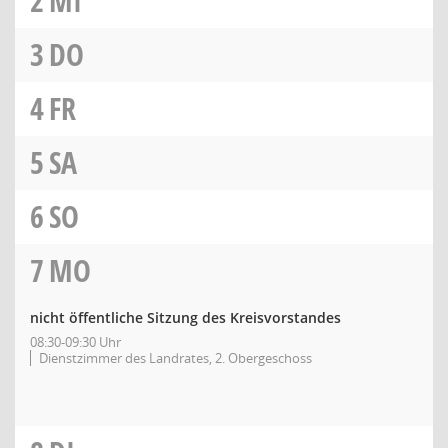
2
MI
3
DO
4
FR
5
SA
6
SO
7
MO
nicht öffentliche Sitzung des Kreisvorstandes
08:30-09:30 Uhr
Dienstzimmer des Landrates, 2. Obergeschoss