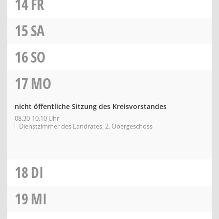
14
FR
15
SA
16
SO
17
MO
nicht öffentliche Sitzung des Kreisvorstandes
08:30-10:10 Uhr
Dienstzimmer des Landrates, 2. Obergeschoss
18
DI
19
MI