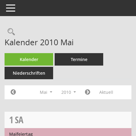
Toggle navigation
Rechercheauswahl
Kalender 2010 Mai
Kalender
Termine
Niederschriften
Mai
2010
Aktuell
1
SA
Maifeiertag