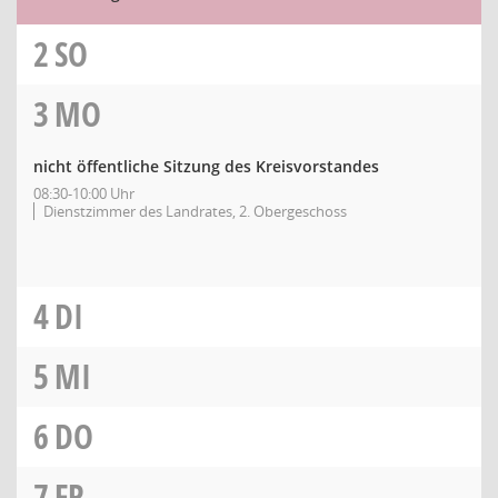
2
SO
3
MO
nicht öffentliche Sitzung des Kreisvorstandes
08:30-10:00 Uhr
Dienstzimmer des Landrates, 2. Obergeschoss
4
DI
5
MI
6
DO
7
FR