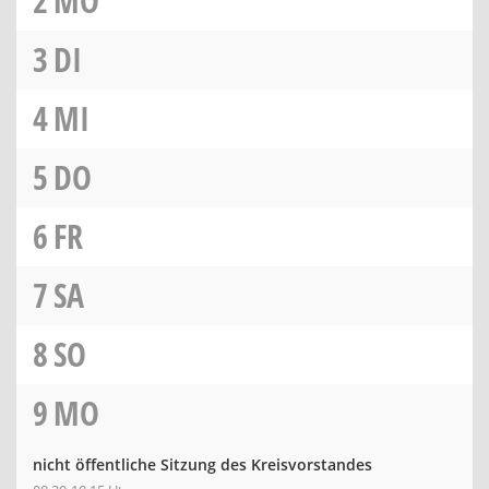
2
MO
3
DI
4
MI
5
DO
6
FR
7
SA
8
SO
9
MO
nicht öffentliche Sitzung des Kreisvorstandes