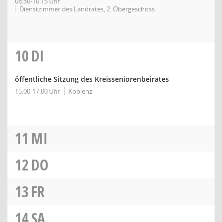
08:30-10:15 Uhr
Dienstzimmer des Landrates, 2. Obergeschoss
10
DI
öffentliche Sitzung des Kreisseniorenbeirates
15:00-17:00 Uhr
Koblenz
11
MI
12
DO
13
FR
14
SA