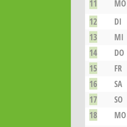
11
MO
12
DI
13
MI
14
DO
15
FR
16
SA
17
SO
18
MO