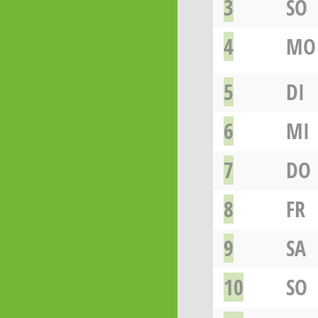
3
SO
4
MO
5
DI
6
MI
7
DO
8
FR
9
SA
10
SO