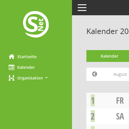
Toggle navigation
Kalender 20
Kalender
Startseite
Kalender
August
Organisation
1
FR
2
SA