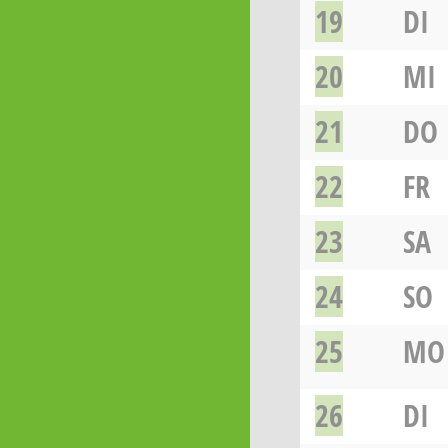
19
DI
20
MI
21
DO
22
FR
23
SA
24
SO
25
MO
26
DI