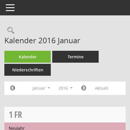
Toggle navigation
Rechercheauswahl
Kalender 2016 Januar
Kalender
Termine
Niederschriften
Januar
2016
Aktuell
1
FR
Neujahr