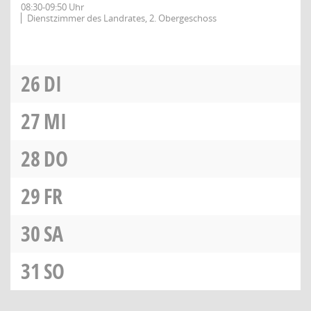
08:30-09:50 Uhr
Dienstzimmer des Landrates, 2. Obergeschoss
26
DI
27
MI
28
DO
29
FR
30
SA
31
SO