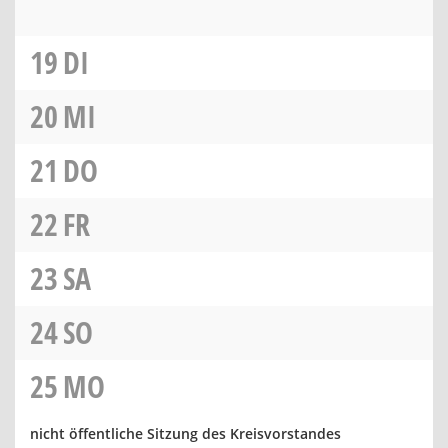
19
DI
20
MI
21
DO
22
FR
23
SA
24
SO
25
MO
nicht öffentliche Sitzung des Kreisvorstandes