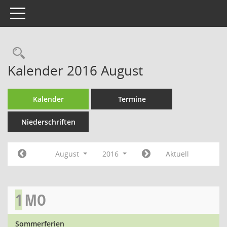
Toggle navigation
Rechercheauswahl
Kalender 2016 August
Kalender
Termine
Niederschriften
August
2016
Aktuell
1
MO
Sommerferien