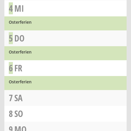
4
MI
Osterferien
5
DO
Osterferien
6
FR
Osterferien
7
SA
8
SO
9
MO