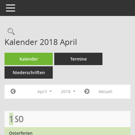
Toggle navigation
Rechercheauswahl
Kalender 2018 April
Kalender
Termine
Niederschriften
April
2018
Aktuell
1
SO
Osterferien