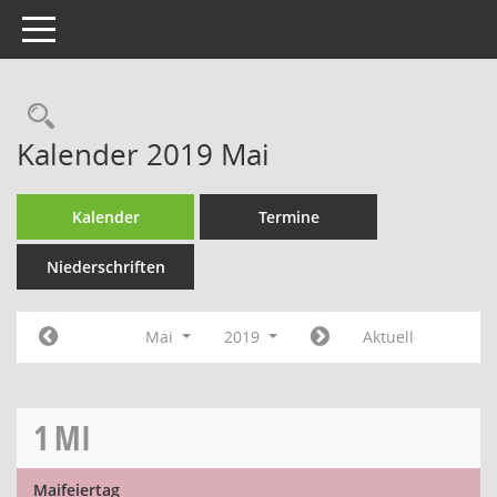
Toggle navigation
Rechercheauswahl
Kalender 2019 Mai
Kalender
Termine
Niederschriften
Mai
2019
Aktuell
1
MI
Maifeiertag