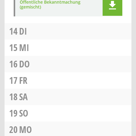
Öffentliche Bekanntmachung
(gemischt)
14
DI
15
MI
16
DO
17
FR
18
SA
19
SO
20
MO