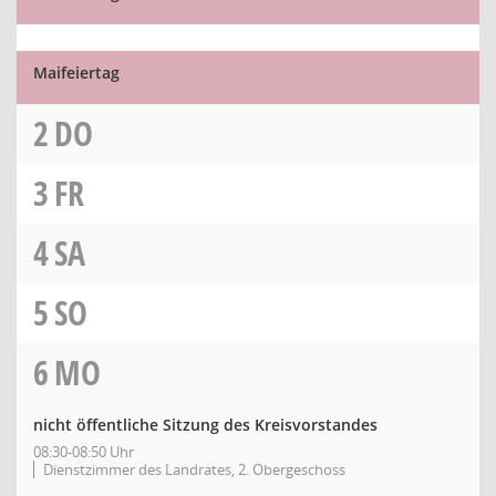
Maifeiertag
2
DO
3
FR
4
SA
5
SO
6
MO
nicht öffentliche Sitzung des Kreisvorstandes
08:30-08:50 Uhr
Dienstzimmer des Landrates, 2. Obergeschoss