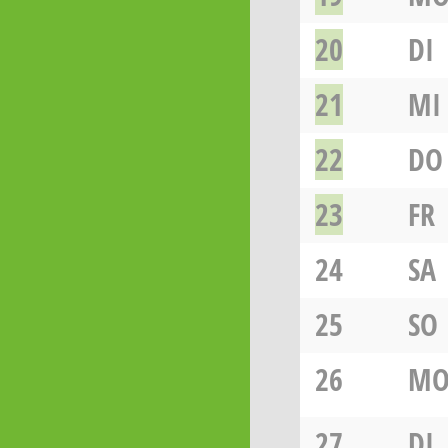
20
DI
21
MI
22
DO
23
FR
24
SA
25
SO
26
M
27
DI