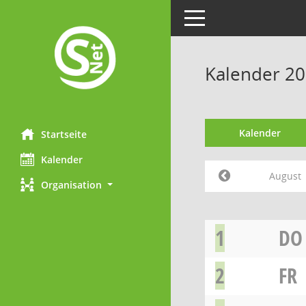
Toggle navigation
Kalender 20
Kalender
Startseite
Kalender
August
Organisation
1
DO
2
FR