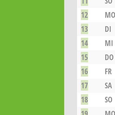
11
SO
12
M
13
DI
14
MI
15
DO
16
FR
17
SA
18
SO
19
M