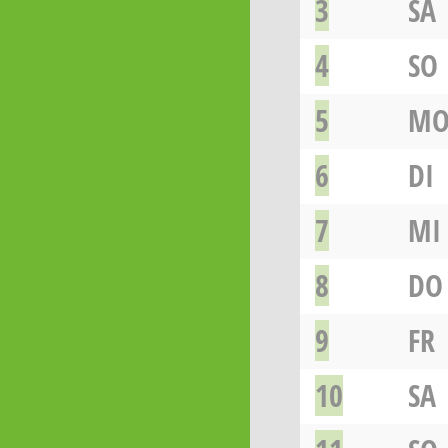
3
SA
4
SO
5
M
6
DI
7
MI
8
DO
9
FR
10
SA